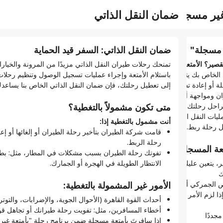
غير مسجلة"
ل المنفصلة
ضمان النقل الذاتي
شروط
الأمت
الدعم
حجوزاتي
ر مسجلة"
ة طيران
ضمان النقل الذاتي: السفر قيد الحماية
الأم
قد ت
الحص
قصير؟ الأمتعة المسجلة غير مسموح بها.
اتي، تكون تذاكرك منفصلة، ما يعني عدم وجود رابط بين
تمنحك رحلات طيران النقل الذاتي مزيدًا من المرونة والخيارات
في رح
عندما
لك تسجيل الوصول لكل رحلة طيران على حدة.
إذا كان دليل رحلة النقل الذاتي الخاص بك يتضمن توقفًا مؤقتًا أقل من 120 دقيقة، فليس هناك
باستلام الأمتعة وإجراء عمليات تسجيل الوصول وتنظيم رحلات الر
إذا س
تمر ب
 أو إعادة تسجيلها أو الانتهاء من إجراءات التخليص الجمركي
إلى تعطيل رحلتك، فإن ضمان النقل الذاتي الخاص بنا يساعدك
تسافر
مسارك
تي لرحلتك؟
ان ومواجهة أي مشكلات إضافية، لا يُسمح بالأمتعة المسجلة.
أثناء
متى تكون مشمولاً بالتغطية؟
حل رحلتك تسمح بالأمتعة المسجلة، لا يمكن إرسالها طوال
في ما
ل وصول واحد.
السب
ليات النقل الخاصة بك، لا تكون الأمتعة المسجلة خيارًا؛ حيث
اس
أنت مشمول بالتغطية إذا:
 طيران، يجب عليك تسجيل الوصول ثلاث مرات؛ مرة واحدة لكل
 رحلة ربط.
وص
رب
ي الخاصة بك.
قامت شركة الطيران بتأخير رحلة الطيران أو إلغائها أو إعا
تو
ال
ا المختلفة.
رحلة الربط.
عة المسجلة:
طي
لا
 وأوزان الأمتعة وبطاقات المرور للصعود على متن الطائرة.
تفوتك رحلة الطيران بسبب مشكلات في المطار، مثل: بطء
يت
شر
، يتعين عليك عادة:
شركة طيران تسافر من خلالها.
الانتظار الطويلة في الهجرة أو الجمارك.
تُ
ك
 كذلك.
سبب 
في
ص الجمركي أو الهجرة (إذا لزم الأمر)
الأمور غير المشمولة بالتغطية:
كانية تسجيل الوصول عبر الإنترنت أو من خلال التطبيق، بينما
إذا لزم الأمر (ربما من خلال خدمات نقل الركاب في المطار)
كتب الاستقبال في المطار أو الجهاز التفاعلي ذاتي الخدمة.
من خل
أحداث القوة القاهرة (الأحوال الجوية، والإضرابات، والتوتر
كيفي
الطير
أخطاء المسافرين، مثل: تفويت رحلة طيرانك أو تجاهل قوا
مجددًا
صول عبر الإنترنت ضروري لرحلات طيران النقل
تأكد 
تح
إذا سافرتَ بأمتعة مسجلة ضمن برنامج رحلة "بأمتعة غير