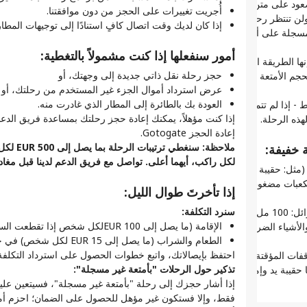
عود على متن الطائرة
ال
في هذه الصفحة
طو
أُجريت تغييرات على الحجز من دون موافقتنا.
تنتظر رحلات الطيران تسليم الأمتعة المتأخرة. لهذا السبب، لا
ال
ما المقصود برحلة طيران النقل الذاتي؟
اط
إذا كان لديك وقت اتصال كافٍ استنادًا إلى توجيهات المطار
كيفية عمل النقل الذاتي
سجلة على أدلة رحلات النقل الذاتي المقيدة.
تغ
قط؟ يوفر تسجيل الوصول عبر الإنترنت الوقت.
ال
رحلات طيران النقل الذاتي - دليل التنقل الخاص بك
ال
قد
أمور سنفعلها إذا كنت مشمولاً بالتغطية:
ما الذي يعنيه السفر عبر النقل الذاتي؟
ها الطريقة الوحيدة لحجز رحلة ربط سريعة.
إع
د على متن الطائرة مبكرًا على اجتياز الإجراءات الأمنية
ال
ضمان النقل الذاتي لدينا
حجز رحلة نقل ذاتي جديدة إلى وجهتك، أو
م الأمتعة المحمولة باليد ووزنها لكل شركة طيران؛ حيث إنها
ك في الوقت المناسب.
اس
ما المشكلات المتعلقة بالنقل الذاتي؟ الدعم متاح هنا
عرض استرداد أموال الجزء غير المستخدم من رحلتك، أو
نصائ
اح
للمساعدة
العودة بك بالطائرة إلى المطار الذي غادرت منه.
ط - إذا لم تتمكن من رفع حقيبتك إلى الخزانة العلوية، فإن
لطيران باختيار المقاعد عبر الإنترنت، ما يجعل رحلة طيران
اح
البقاء على اطلاع مع تطبيق Gotogate .
إذا كنت مؤهلاً، يمكنك إعادة حجز رحلتك بمساعدة فريق الدعم
هذه الرحلة.
ر راحة.
ماذا
ال
الأسئلة الأكثر شيوعًا
إعادة الحجز Gotogate.
تع
يم
ملاحظة: سن
 خفيفة:
س من خلال النقل الذاتي:
قم
أن
لكل راكب، أيهما أعلى. تواصل مع فريق الدعم لدينا قبل مغاد
: حقيبة الظهر أو حقيبة اليد) للأشياء الضرورية الإضافية.
ال
قد
بات مضغوطة أو في كيس غسيل صغير لتوفير المساحة وإبقاء
تت
 لإدارة كل رحلات الطيران والوصول إلى بطاقات المرور
إن ال
إذا تأخرتَ طوال الليل:
أه
الحصول على تحديثات في الوقت الفعلي على هاتفك.
تحقق 
سنرد التكلفة:
 لتر واحد.
لديك.
هل تح
الإقامة (ما يصل إلى 100 EURلكل شخص إذا تقطعت السبل في الفترة بين 22:00 و8:00
الأشياء الضرورية معك عند منطقة الأمن وعند الصعود على متن
تفتح معظمها قبل المغادرة بنحو 24 إلى 48 ساعة. عيِّن تذكيرات لتفادي تفويت عملية تسجيل
eVisa
بمجرد الوصول
الطعام والشراب (ما يصل إلى 15 EUR لكل شخص) في حال التأخير أكثر من 4 ساعات
التقدي
احرص على جمع حقائب السفر الخاصة
احتفظ بإيصالاتك، واتبع خطوات الحصول على استرداد التكلفة
قفات المؤقتة القصيرة أكثر سلاسة وأسرع وأقل إرهاقًا. في
ول.
بك (إن وجدت)، واستمتع بإقامتك.
تذكير حول الرحلات "بأمتعة غير مسجلة":
 حقيبة يد وإما لا شيء؛ وهذه هي الطريقة التي يتبعها المسافرون
ني النقل الذاتي إعادة تسجيل الأمتعة أو تغيير المحطات أو
إذا أشار حجزك إلى رحلة "بأمتعة غير مسجلة"، فسيتعين علي
على
نية مجددًا. اسمح بوجود وقت إضافي بين رحلات الطيران.
فقط، وإلا فستكون غير مؤهل للحصول على الضمان؛ احزم أمت