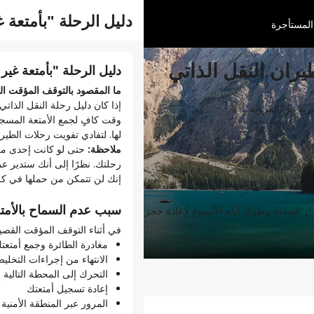
دليل الرحلة "بأمتعة 
عمليات تسجيل الوصو
المستأجرة
يران النقل الذاتي
دليل الرحلة "بأمتعة غي
تسجيل الوصول لكل رحل
ما المقصود بالتوقف المؤقت ال
عند حجز رحلة طيران النقل الذ
شركات الطيران. يتطلب منك ذ
يد من المرونة
وقت كافٍ لجمع الأمتعة المسجلة
ما الذي يعنيه النقل الذا
لها. لتفادي تفويت رحلات الطير
ملاحظة:
حتى لو كانت إحدى مرا
رحلة طيران واحدة = تسجي
رحلتك. نظرًا إلى أنك ستدير عم
إذا كانت لديك ثلاث رحلات
إنك لن تتمكن من حملها في كل
مرحلة من رحلة النقل الذات
لدى كل شركة طيران قواعده
سبب عدم السماح بالأمت
ر الساعة وطوال أيام الأسبوع لإعادة حجز رحلة طيرانك أو استرداد
تختلف أوقات تسجيل الوصول
في أثناء التوقف المؤقت القصير
تحقق دومًا من تفاصيل كل 
مغادرة الطائرة وجمع أمتعت
تختلف طرق تسجيل الوصول
الانتهاء من إجراءات التخلي
توفر بعض شركات الطيران إم
التحرك إلى المحطة التالية 
تلزمك شركات أخرى بزيارة م
إعادة تسجيل أمتعتك
المرور عبر المنطقة الأمنية 
السبب في أن تسجيل الو