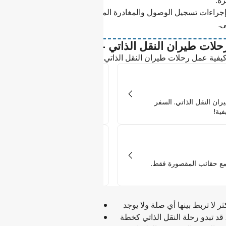
رة.
إجراءات تسجيل الوصول والمغادرة المعتادة، تمامًا كما فعلت في رحلت
ى.
حلات طيران النقل الذاتي - دليل التنقل الخاص بك
فية عمل رحلات طيران النقل الذاتي؛ والسبب في تفضيل محترفي الس
الأمتعة والتفتيش الأمني
ن النقل الذاتي. السفر
تعني رحلات طيران النقل الذاتي جم
ية!
كيفية عمله!
شروط التأشيرة
مع حقائب المقصورة فقط.
تحتاج بعض التوقفات المؤقتة إلى تأ
للنقل الذاتي الخاص بك أم لا!
لا تربط بينها أي صلة ولا يوجد
الحق في الإقامة، إذا لزم الأمر،
 قد تبدو رحلة النقل الذاتي كخطة
والحق في تغيير المسار في ظل 