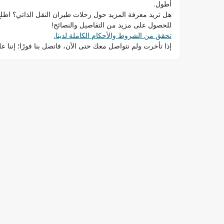
أطول.
ك
هل تريد معرفة المزيد حول رحلات طيران النقل الذاتي؟ اطلع 
للحصول على مزيد من التفاصيل والنصائح!
تحقق من الشروط والأحكام الكاملة لدينا.
إذا تأخرت ولم نتواصل معك حتى الآن، فاتصل بنا فورًا؛ إننا ع
فر لها.
ع أمتعتك وإعادة تسجيلها في كل محطة. تعرَّف على
شيرة أو بطاقة مرور عابر. تحقق مما إذا كانت مطلوبة
ظروف نقل مماثلة إلى الوجهة النهائية للراكب،