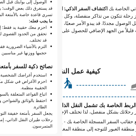
الذاتي:
الوصول إلى بوابتك قبل الص
اتي الخاصة بك
اكتشاف السفر الذكي: استمتع بالمزيد مقابل قيمة
قد يستغرق ذلك بعض الوقت؛ ولن 
تخطي صفوف الانتظار.
تسري قاعدة خاصة بالأمتعة الم
ز رحلة تتكون من تذاكر منفصلة، وكل منها مستقلة عن الأخرى.
هل تريد السفر بحقيبة يد ف
ما يجب فعله:
 الوصول مجددًا. قد يبدو الأمر صعبًا، لكن مع وجود عروض
اسبق بخطوة.
احزم معك حقيبة يد فقط؛ إن
يلاً من الجهد الإضافي للحصول على مزيد من المغامرات.
تساعدك بطاقات المرور للصعو
تحقق من الحدود القصوى لحج
بسهولة والوصول إلى بوابت
قد تختلف.
اختر مقعدك.
التزم بالأشياء الضرورية فق
تسمح لك العديد من شركات ا
حجمها ووزنها غير مناسبين ل
النقل الذاتي الخاصة بك أكث
نصائح ذكية للسفر بأمتعة
نصائح احترافية لسفر سل
كيفية عمل النقل الذاتي
استخدم أغراضك الشخصية (مثل
نظِّم أمورك.
احزم الأغراض في شكل مكع
استخدم خدمة تسجيل الوصول
الحقيبة منظمة.
للصعود على متن الطائرة و
اتباع القواعد المتعلقة بالسوائل: 100 مل لكل عنصر، في كيس سعة
انتبه لنوافذ تسجيل الوصول 
احتفظ بالوثائق والشواحن و
لربط الخاصة بك تشمل النقل الذاتي
الطائرة.
الوصول.
 رحلاتك بشكل منفصل، لذا تختلف الإجراءات في هذه المرحلة:
يجعل السفر بأمتعة خفيفة التو
ضع عمليات توقف مؤقتة أط
رحلات طيران النقل الذاتي، إما
 حقائب السفر المسجلة الخاصة بك - إن وجدت.
على عكس التوقف المؤقت، يع
المتمرسون.
 منطقة العبور للتوجه إلى منطقة المغادرة - وقد يتطلب ذلك الحصول 
الانتهاء من الإجراءات الأم