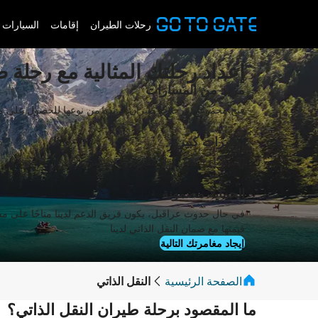
رحلات الطيران
إقامات
السيارات 
إعداد رحلتك المثالية مع رحلة ط
مزيد من المسارات
فتح مجموعات رحلات طيران فريدة من نوعها للحصول على مز
توفيرات كبيرة
الاستمتاع بأسعار أقل مقارنة بحجز شركة طيران واحدة
الحماية مضمونة
في حال حدوث عراقيل، يكون فريق الدعم لدينا متاحًا على مدا
قيمتها مع ضمان النقل الذاتي لدينا
إيجاد مغامرتك التالية
الصفحة الرئيسية
النقل الذاتي
ما المقصود برحلة طيران النقل الذاتي؟