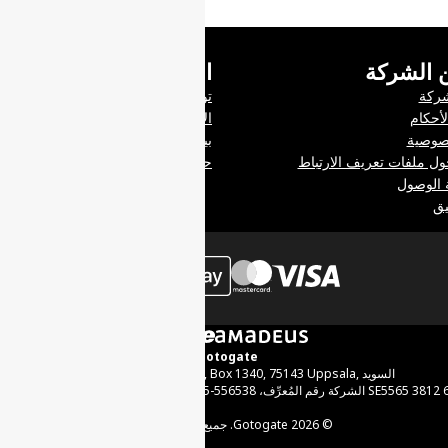
ن الشركة
الدعم
شركة
تواصل معنا
أحكام
الأسئلة الأكثر شيوعًا
صوصية
بيانات شركات الطيران
ل ملفات تعريف الارتباط
حجوزاتي
ة الوصول
يق
/
Gotogate
Gotogate International AB, Box 1340, 75143 Uppsala, السويد
ِف، 556538-1265 رقم الضريبة على القيمة المضافة SE5565 3812 6501
إتصل
© 2026 Gotogate. جميع الحقوق محفوظة.