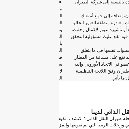
ة بالنسبة إلى شركة الطيران،
والحق في استرداد تكلفة كل مر
نظرًا إلى أن رحلات النقل الذاتي
ن، إضافة إلى جمع أمتعتك
الحقوق تقتصر على رحلة الطيران 
ك مغادرة منطقة العبور الخالية
الرحلة بأكملها. يعني ذلك أنه في 
 أو تأشيرة عبور لإكمال رحلتك،
يمكنك ممارستها على جزء فقط من 
ان فيه. تقع عليك مسؤولية التحقق
الحصول عليه. لكن لا داعي للقلق
بالتغطية بموجب ضمان النقل الذات
لخطوات نفسها في ما يتعلق
الرحلة
د تقع على مسافة من المطار.
 في الاتحاد الأوروبي وإليه
ساعة إلى وجهتك الأصلية.
ران وفقَ اللائحة التنظيمية
لا يعني السفر حسب نظام النقل ا
الذاتي. سيتم التعرُّف بوضوح على
ل الذاتي لدينا
طيران النقل الذاتي؟ اكتشف الكيفية التي يبقيك بها ضمان النقل الذات
ي ورحلات الربط التي تم تفويتها والمزيد. تحقق من المحتوى المضمن 